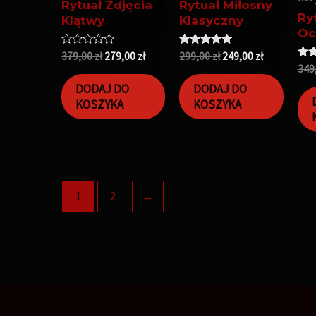
Rytuał Zdjęcia
Rytuał Miłosny
Ry
Klątwy
Klasyczny
Oc
Oceniono
Oceniono
379,00
zł
279,00
zł
299,00
zł
249,00
zł
0
5.00
Oce
349
na
na 5
5.0
5
na 
DODAJ DO
DODAJ DO
KOSZYKA
KOSZYKA
1
2
→