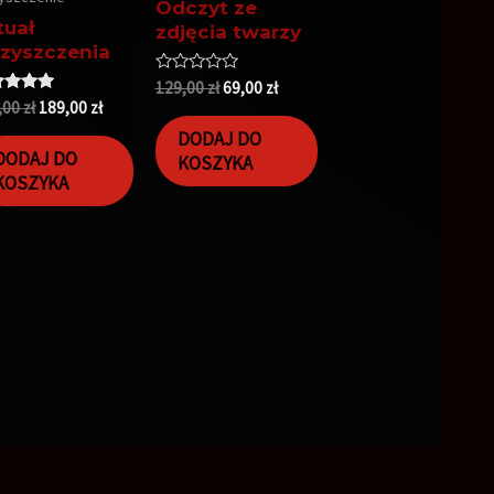
Odczyt ze
tuał
zdjęcia twarzy
zyszczenia
Oceniono
129,00
zł
69,00
zł
0
niono
,00
zł
189,00
zł
na
0
5
5
DODAJ DO
DODAJ DO
KOSZYKA
KOSZYKA