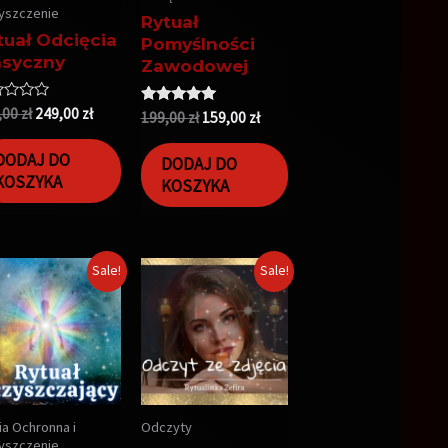
yszczenie
Rytuał
tuał Odcięcia
Pomyślności
asyczny
Zawodowej
niono
,00
zł
249,00
zł
Oceniono
199,00
zł
159,00
zł
5.00
na 5
DODAJ DO
DODAJ DO
KOSZYKA
KOSZYKA
Sale!
Sale!
a Ochronna i
Odczyty
yszczenie