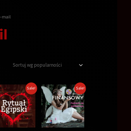
e-mail
l
Sale!
Sale!