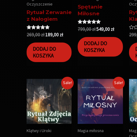
Oczyszczenie
Ocz
Spętanie
Rytuał Zerwanie
Ry
Miłosne
z Nałogiem
Kl
Oceniono
799,00
zł
549,00
zł
5.00
Oceniono
Oce
269,00
zł
189,00
zł
299
na 5
5.00
0
na 5
na
DODAJ DO
5
DODAJ DO
KOSZYKA
KOSZYKA
Sale!
Sale!
Klątwy i Uroki
Magia miłosna
Magi
Ocz