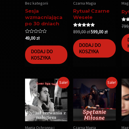
Bez kategorii
Czarna Magia
Magi
Sesja
Rytuał Czarne
Ry
wzmacniająca
Wesele
po 30 dniach
Oce
799
5.0
Oceniono
899,00
zł
599,00
zł
na 
5.00
Oceniono
49,00
zł
na 5
0
DODAJ DO
na
5
DODAJ DO
KOSZYKA
KOSZYKA
Sale!
Sale!
Magia Ochronna i
Czarna Magia
Magi