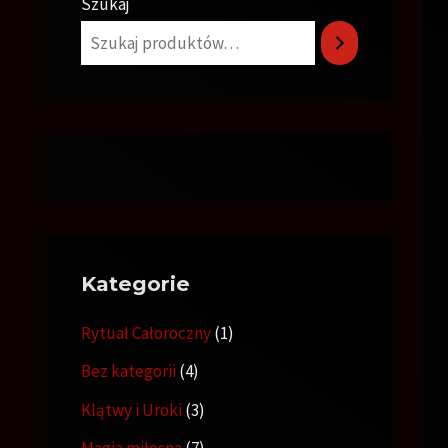
Szukaj
Kategorie
Rytuał Całoroczny
1
Bez kategorii
4
Klątwy i Uroki
3
Magia miłosna
7