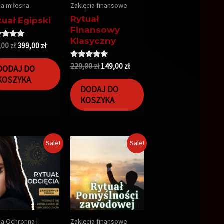
a miłosna
Zaklęcia finansowe
Rytuał
tuał Egipski
Finansowy
Klasyczny
niono
,00
zł
399,00
zł
0
5
Oceniono
229,00
zł
149,00
zł
DODAJ DO
5.00
KOSZYKA
na 5
DODAJ DO
KOSZYKA
Sale!
Sale!
a Ochronna i
Zaklęcia finansowe