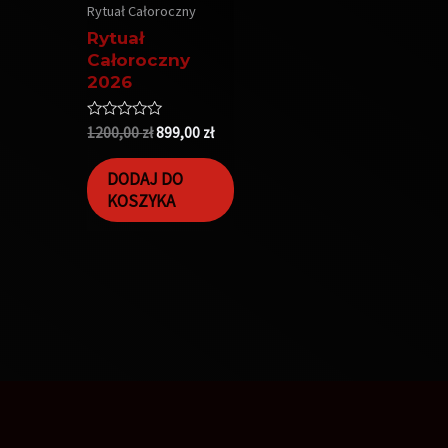
Rytuał Całoroczny
Rytuał
Całoroczny
2026
Oceniono
1200,00
zł
899,00
zł
0
na
5
DODAJ DO
KOSZYKA