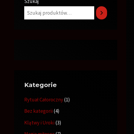
Szukaj
Kategorie
Rytuał Całoroczny
1
Bez kategorii
4
Klątwy i Uroki
3
Magia miłosna
7