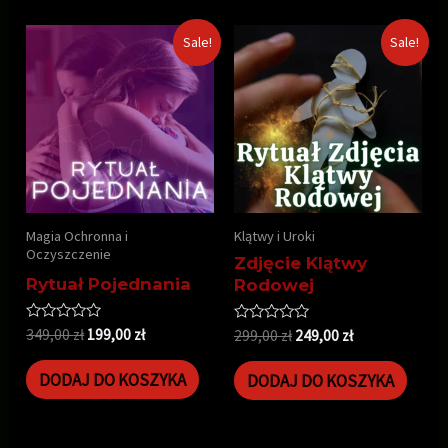
Sale!
Sale!
Magia Ochronna i
Klątwy i Uroki
Oczyszczenie
Zdjęcie Klątwy
Rytuał Pojednania
Rodowej
Oceniono
349,00
zł
199,00
zł
Oceniono
299,00
zł
249,00
zł
0
0
na
na
5
5
DODAJ DO KOSZYKA
DODAJ DO KOSZYKA