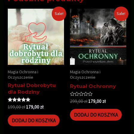
Sale!
Sale!
Magia Ochronna i
Magia Ochronna i
Oczyszczenie
Oczyszczenie
Rytuał Dobrobytu
Rytuał Ochronny
dla Rodziny
Oceniono
299,00
zł
179,00
zł
0
Oceniono
199,00
zł
179,00
zł
na
5.00
5
DODAJ DO KOSZYKA
na 5
DODAJ DO KOSZYKA