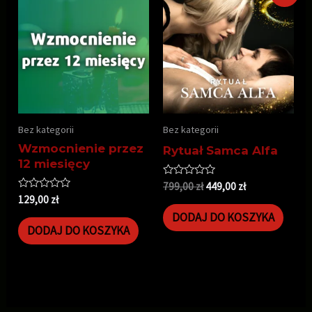
Bez kategorii
Bez kategorii
Wzmocnienie przez
Rytuał Samca Alfa
12 miesięcy
Oceniono
799,00
zł
449,00
zł
0
Oceniono
129,00
zł
na
0
5
DODAJ DO KOSZYKA
na
5
DODAJ DO KOSZYKA