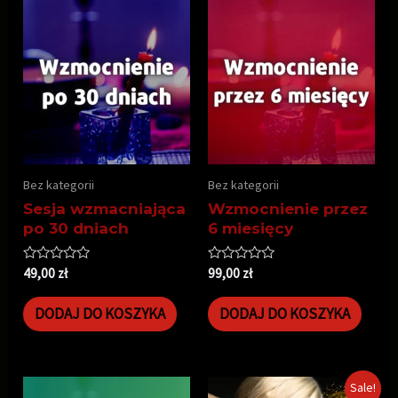
Bez kategorii
Bez kategorii
Sesja wzmacniająca
Wzmocnienie przez
po 30 dniach
6 miesięcy
Oceniono
Oceniono
49,00
zł
99,00
zł
0
0
na
na
5
5
DODAJ DO KOSZYKA
DODAJ DO KOSZYKA
Sale!