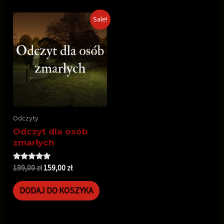
Sale!
Odczyty
Odczyt dla osób
zmarłych
Oceniono
199,00
zł
159,00
zł
5.00
na 5
DODAJ DO KOSZYKA